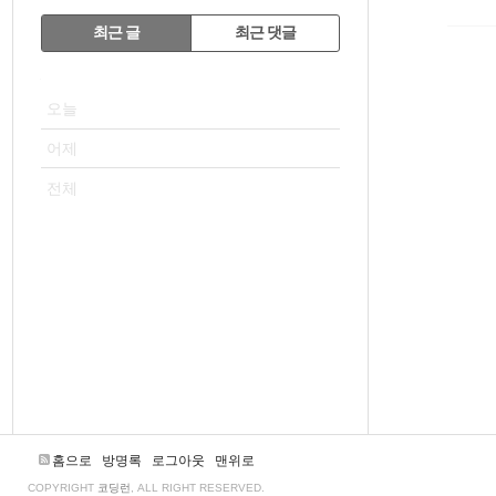
RECENTLY
최근 글
최근 댓글
최
VISITOR
근
오늘
글
어제
전체
홈으로
방명록
로그아웃
맨위로
COPYRIGHT
코딩런
, ALL RIGHT RESERVED.