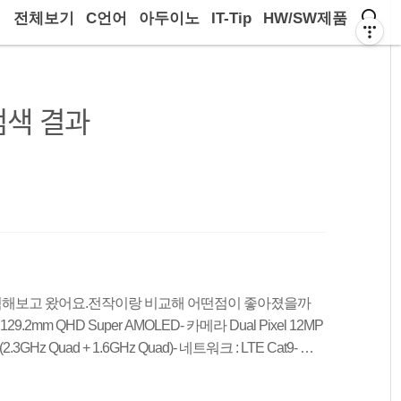
전체보기
C언어
아두이노
IT-Tip
HW/SW제품
검색 결과
체험해보고 왔어요.전작이랑 비교해 어떤점이 좋아졌을까
.2mm QHD Super AMOLED- 카메라 Dual Pixel 12MP
ore (2.3GHz Quad + 1.6GHz Quad)- 네트워크 : LTE Cat9- 메
icro SD slot지원(최대 200GB) 어두워도 마음껏, 움직여도 마
서 마음껏, 편안한 그립감.후면 엣지 물에서도 마음껏, 먼지