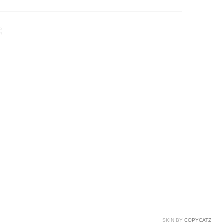
마음껏, 추엇을 마음껏.최대 200GB SD슬롯 (SD카드 별매)
음
SKIN BY
COPYCATZ