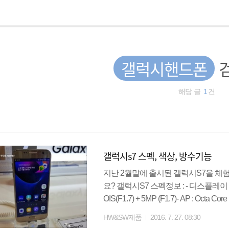
갤럭시핸드폰
해당 글
1
건
갤럭시s7 스펙, 색상, 방수기능
지난 2월말에 출시된 갤럭시S7을 
요? 갤럭시S7 스펙정보 : - 디스플레이 129
OIS(F1.7) + 5MP (F1.7)- AP : Octa C
모리 : 4GB(RAM) +32GB(Nand), M
HW&SW제품
2016. 7. 27. 08:30
음껏.듀얼 픽셀 & F1.7카메라 손안에