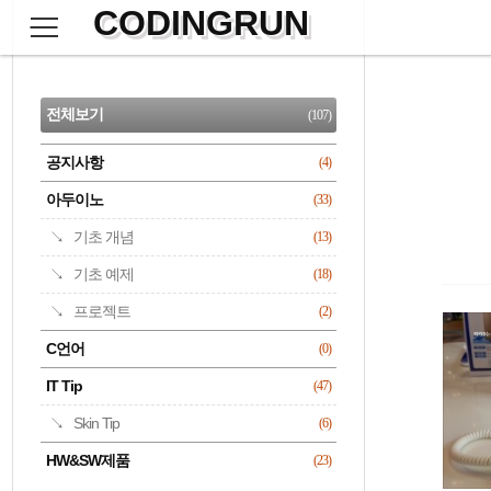
CODINGRUN
본
문
검
으
사
색
로
이
CATEGORY
바
드
로
전체보기
(107)
가
바
기
공지사항
(4)
명록
아두이노
(33)
기초 개념
(13)
기초 예제
(18)
프로젝트
(2)
C언어
(0)
IT Tip
(47)
Skin Tip
(6)
HW&SW제품
(23)