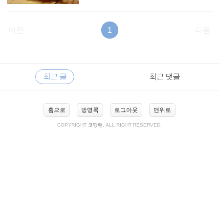
이전
1
다음
RECENTLY
사
최근 글
최근 댓글
이
드
바
최
홈으로
방명록
로그아웃
맨위로
근
글
COPYRIGHT
코딩런
, ALL RIGHT RESERVED.