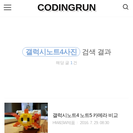
검
CODINGRUN
본
색
문
으
로
바
로
방명록
가
기
갤럭시노트4사진
검색 결과
해당 글
1
건
갤럭시노트4 노트5 카메라 비교
HW&SW제품
2016. 7. 29. 08:30